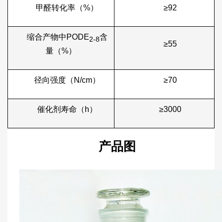
甲醛转化率（%）
≥92
缩合产物中PODE
含
2-8
≥55
量（%）
径向强度（N/cm）
≥70
催化剂寿命（h）
≥3000
产品图