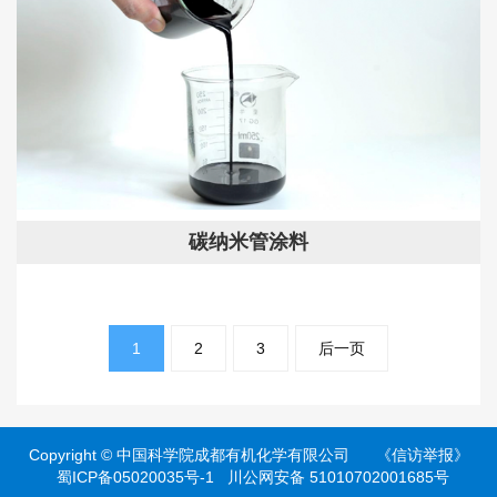
碳纳米管涂料
文
章
1
2
3
后一页
分
页
Copyright ©
中国科学院成都有机化学有限公司
《信访举报》
蜀ICP备05020035号-1
川公网安备 51010702001685号