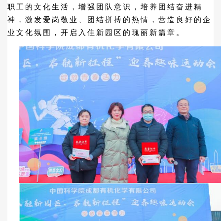
职工的文化生活，增强团队意识，培养团结奋进精
神，激发爱岗敬业、团结拼搏的热情，营造良好的企
业文化氛围，开启入住新园区的瑰丽新篇章。