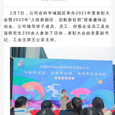
1月7日，公司在科学城园区举办2021年度表彰大
会暨2022年“入驻新园区、启航新征程”迎春趣味运
动会。公司领导班子成员、员工、控股企业员工及在
读研究生230余人参加了活动，表彰大会由党委副书
记、工会主席王公应主持。