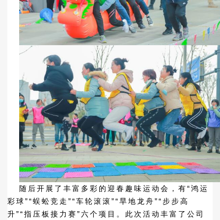
随后开展了丰富多彩的迎春趣味运动会，有“鸿运
彩球”“蜈蚣竞走”“车轮滚滚”“旱地龙舟”“步步高
升”“指压板接力赛”六个项目。此次活动丰富了公司