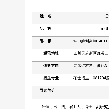
姓
名
汪
职
称
副研
邮
箱
wanglei@cioc.ac.cn
通讯地址
四川天府新区鹿溪口北
研究方向
纳米碳材料、催化新
招生专业
硕士招生：081704
导师简介
汪镭，男，四川眉山人，博士，副研究员