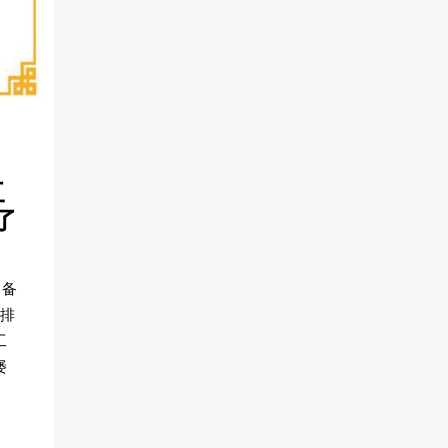
、
工
了
设备
科排
工
屡
，