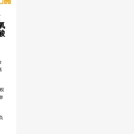
致
氧
酸
合
基
权
举
负