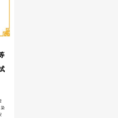
等
试
、
次
套
污染
安