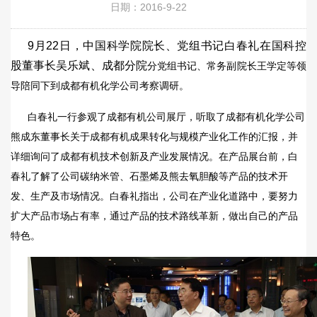
日期：2016-9-22
9月22日，中国科学院院长、党组书记白春礼在国科控
股董事长吴乐斌、成都分院
分
党组书记
、常务副院长
王学定
等领
导
陪同下到成都有机化学公司
考察
调研。
白春礼
一行参观了成都有机公司展厅，听取了成都有机化学公司
熊成东董事长关于成都有机成果转化与规模产业化
工作
的汇报，并
详细
询问了成
都有机
技术创新及产业发展情况。在产品展台前，
白
春礼了解了公司碳纳米管、石墨烯
及熊去氧胆酸等产品的技术开
发、生产及市场情况。白春礼指出，公司在产业化道路中，
要努力
扩大产品市场占有率，通过产品的技术路线革新，做出自己的产品
特色。