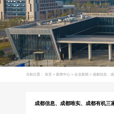
当前位置：
首页
>
新闻中心
>
企业新闻
>
成都信息、成
成都信息、成都唯实、成都有机三家