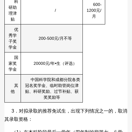
科
600-
研助
/
1200元/
理津
月
贴
优
秀学
200-500元/月不等
子奖
学金
国
家奖
20000元/年•生（评选）
学金
中国科学院和成都分院各类
其
冠名奖学金、临时助管岗位津
他
贴、科研奖励、过节补贴、获
奖奖励等
3．对拟录取的推荐免试生，出现下列情况之一的，取消
其录取资格：