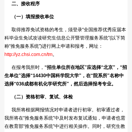
二、接收程序
（一）填报接收单位
取得推荐免试资格的考生，须登录“全国推荐优秀应届本
科毕业生免试攻读研究生信息公开暨管理服务系统”(以下简
称“推免服务系统”)进行网上申请和报考，网址：
http://yz.chsi.com.cn/tm
。
在报考我所时，
“
招生单位所在地区
”
应选择
“
北京
”
，
“
招
生单位
”
选择
“14430
中国科学院大学
”
，在
“
院系所
”
名称中
选择
“036
成都有机化学研究所
”
，然后选择报考专业。
（二）资格初审、复试、体检
我所将根据网报情况对申请者进行初审。初审通过者，
我所将在“推免服务系统”中及时发布复试通知，申请者也需
在教育部“推免服务系统”中进行相关操作。同时，研究生教