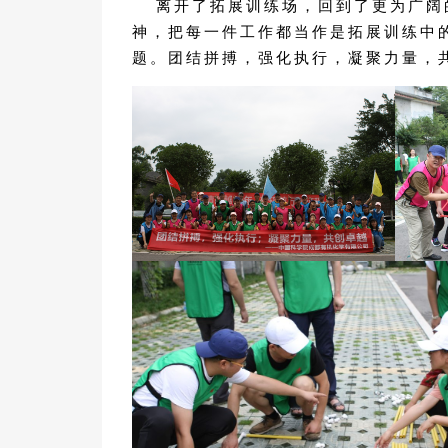
离开了拓展训练场，回到了更为广阔
神，把每一件工作都当作是拓展训练中
题。团结拼搏，强化执行，凝聚力量，