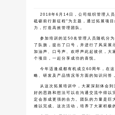
2018年6月14日，公司组织管理
砥砺前行新征程”为主题，通过拓展项
力，打造高效管理团队。
参加培训的近50名管理人员随机分
了队旗，提出了口号，并进行了风采展
加油声、口号声、欢呼声此起彼伏，大
个项目，一起分享成功的喜悦。
今年适逢成都有机成立60周年，在
略、研发及产品情况等方面的知识问答
从这次拓展培训中，大家深刻体会到
好的思路和想法可以在沟通交流中得以
定会形成更强的合力。团队的力量是巨
难以完成。这次活动，培养了大家积极