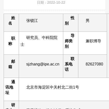
日期：2022-10-22
姓
性
张锁江
男
名
别
导
研究员、中科院院
职
师类
兼职博导
称
士
别
联
邮
sjzhang@ipe.ac.cn
系电
82627080
箱
话
通
讯地
北京市海淀区中关村北二街1号
址
研