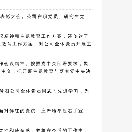
七一表彰大会。公司在职党员、研究生党
会议精神和主题教育工作方案，还传达了
题教育工作方案，对公司全体党员开展主
工作会议精神。按照党中央部署要求，聚
形式主义，把开展主题教育与落实党中央决
号召公司全体党员同志向先进学习，为
员面对鲜红的党旗，庄严地举起右手宣
了党性和使命感，并将在今后的工作中，