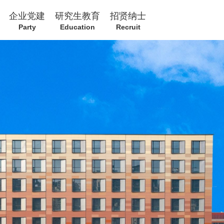
企业党建
研究生教育
招贤纳士
Party
Education
Recruit