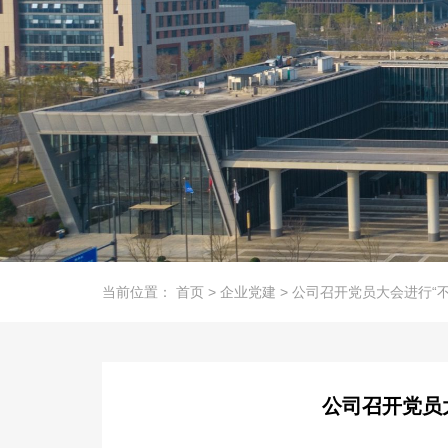
当前位置：
首页
>
企业党建
>
公司召开党员大会进行“
公司召开党员