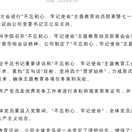
日期：2019-6-19
党员大会进行“不忘初心、牢记使命”主题教育动员部署暨
。会议由公司党委书记王公应主持。
科学院召开“不忘初心、牢记使命”主题教育动员部署会
育督导组会议精神。公司制定了“不忘初心，牢记使命”主
近平总书记重要讲话和“不忘初心、牢记使命”主题教育
要求、紧扣“五句话”目标、坚持四个“贯穿始终”，力戒
起来，确保主题教育各项任务落到实处。
共产党员及优秀党务工作者进行表彰和颁奖荣誉证书，并
体党员重温入党誓词。“不忘初心、牢记使命”，全体党
共产主义信念。
题教育活动，公司全体党员进一步坚定了理想信念，增强