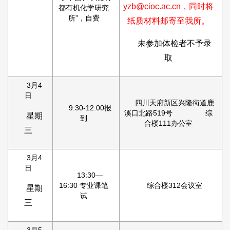
yzb@cioc.ac.cn，同时将
都有机化学研究
所”，自费
纸质材料邮寄至我所。
未参加体检者不予录
取
3月4
日
四川天府新区兴隆街道鹿
9:30-12:00报
溪口北路519号 综
星期
到
合楼111办公室
三
3月4
日
13:30—
16:30 专业课笔
综合楼312会议室
星期
试
三