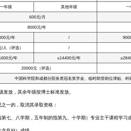
一年级
其他年级
一
600元/月
8000元/年
000元/年
/
900
0元/人（评选）
/
1600元/年
≥14400元/年
≥284
20000元（评选）
中国科学院和成都分院各类冠名奖学金、临时助管岗位津贴、科
级发放，其余年级按博士标准发放。
况之一的，取消其录取资格：
指第七、八学期，五年制的指第九、十学期）专业主干课程学习
（含良好）成绩。