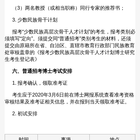
（
3
）两名教授（或相当职称）同行专家的推荐书；
3.
少数民族骨干计划
报考
“
少数民族高层次骨干人才计划
”
的考生，报考类别必
须填写
“
定向
”
。须提交同
“
普通招考
”
类别考生的材料，还须
提交由原籍所在省、自治区、直辖市教育行政部门民族教育
处审核盖章的《报考少数民族高层次骨干人才计划博士研究
生考生登记表》
六、普通招考博士考试安排
1.
报考确认，领取准考证
考生应于
2020
年
3
月
6
日前在博士网报系统查看准考资格
审核结果及准考证相关信息，并在报到当天领取准考证。
2.
初试安排
时间
事项
地点