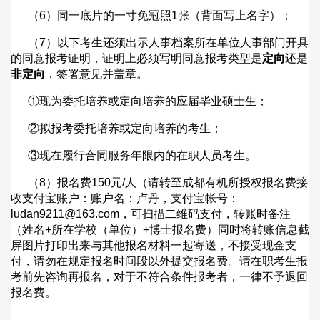
（
6
）同一底片的一寸免冠照
1
张（背面写上名字）；
（
7
）以下考生还须出示人事档案所在单位人事部门开具
的同意报考证明，证明上必须写明同意报考类型是
定向
还是
非定向
，签署意见并盖章。
①现为委托培养或定向培养的应届毕业硕士生；
②拟报考委托培养或定向培养的考生；
③现在履行合同服务年限内的在职人员考生。
（
8
）报名费
150
元
/
人（请转至成都有机所授权报名费接
收支付宝账户：账户名：卢丹，支付宝帐号：
ludan9211@163.com
，可扫描二维码支付，转账时备注
（姓名
+
所在学校（单位）
+
博士报名费）同时将转账信息截
屏图片打印出来与其他报名材料一起寄送，不接受现金支
付，请勿在规定报名时间段以外提交报名费。请在职考生报
考前先咨询再报名，对于不符合条件报考者，一律不予退回
报名费。