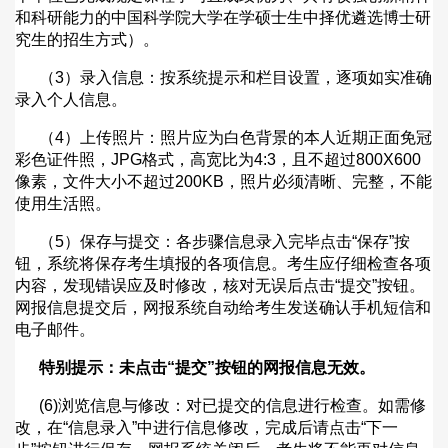
和科研能力的中国科学院大学在学硕士生中择优遴选博士研
究生的招生方式）。
（
3
）录入信息：按系统提示和栏目设置，逐项如实准确
录入个人信息。
（
4
）上传照片：照片应为白色背景的本人近期正面免冠
彩色证件照，
JPG
格式，高宽比为
4:3
，且不超过
800X600
像素，文件大小不超过
200KB
，照片必须清晰、完整，不能
使用生活照。
（
5
）保存与提交：各步骤信息录入完毕点击
“
保存
”
按
钮，系统将保存考生填报的各项信息。考生应仔细检查各项
内容，发现错误应及时修改，核对无误后点击
“
提交
”
按钮。
网报信息提交后，网报系统自动给考生发送确认手机短信和
电子邮件。
特别提示：未点击
“
提交
”
按钮的网报信息无效。
(6)
浏览信息与修改：对已提交的信息进行检查。如需修
改，在
“
信息录入
”
中进行信息修改，完成后请点击
“
下一