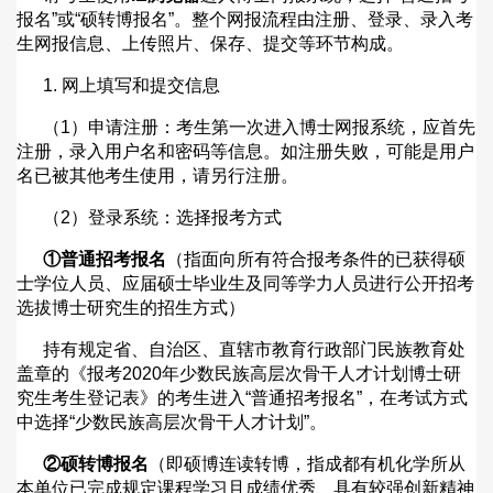
报名
”
或
“
硕转博报名
”
。整个网报流程由注册、登录、录入考
生网报信息、上传照片、保存、提交等环节构成。
1.
网上填写和提交信息
（
1
）申请注册：考生第一次进入博士网报系统，应首先
注册，录入用户名和密码等信息。如注册失败，可能是用户
名已被其他考生使用，请另行注册。
（
2
）登录系统：选择报考方式
①
普通招考报名
（指面向所有符合报考条件的已获得硕
士学位人员、应届硕士毕业生及同等学力人员进行公开招考
选拔博士研究生的招生方式）
持有规定省、自治区、直辖市教育行政部门民族教育处
盖章的《报考
2020
年少数民族高层次骨干人才计划博士研
究生考生登记表》的考生进入
“
普通招考报名
”
，在考试方式
中选择
“
少数民族高层次骨干人才计划
”
。
②
硕转博报名
（即硕博连读转博，指成都有机化学所从
本单位已完成规定课程学习且成绩优秀、具有较强创新精神