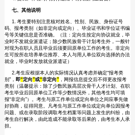
七、其他说明
1.
考生要特别注意核对姓名、性别、民族、身份证号
码、报考类别（如非定向或定向）、毕业证书和学位证书编
号等关键信息是否准确。（注：定向生按定向协议就业，毕
业时不发就业派遣证；除少数民族骨干计划考生外，一般针
对现为在职人员且毕业后须要回原单位工作的考生。非定向
生可按所在培养单位推荐、本人与用人单位双向选择的办法
就业，毕业时发放就业派遣证）
2.
考生应根据本人的实际情况认真考虑并确定
“
报考类
别
”
，
即
“
定向
”
或
“
非定向
”
，网报信息提交后不得更改报考
类别（温馨提示：除了少数民族高层次骨干人才计划、在职
考生毕业后回原单位工作等少数情况外，其他考生均可填
报
“
非定向
”
）。考生与原工作单位或定向单位之间应事先做
好协商，征得同意。凡考生与原工作单位或定向单位因报考
问题、或在录取阶段调取考生档案等问题上发生的纠纷，由
考生自行解决，由此造成不能录取等后果的，由考生本人承
担。