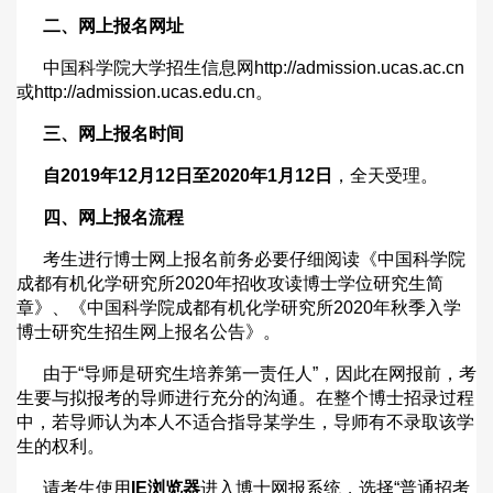
二、网上报名网址
中国科学院大学招生信息网
http://admission.ucas.ac.cn
或
http://admission.ucas.edu.cn
。
三、网上报名时间
自
2019
年
12
月
12
日至
2020
年
1
月
12
日
，全天受理。
四、网上报名流程
考生进行博士网上报名前务必要仔细阅读《中国科学院
成都有机化学研究所
2020
年招收攻读博士学位研究生简
章》、《中国科学院成都有机化学研究所
2020
年秋季入学
博士研究生招生网上报名公告》。
由于“导师是研究生培养第一责任人”，因此在网报前，考
生要与拟报考的导师进行充分的沟通。在整个博士招录过程
中，若导师认为本人不适合指导某学生，导师有不录取该学
生的权利。
请考生使用
IE
浏览器
进入博士网报系统，选择
“
普通招考