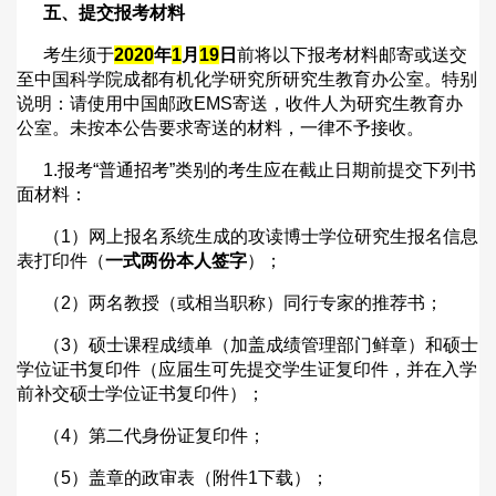
五、提交报考材料
考生须于
2020
年
1
月
19
日
前将以下报考材料邮寄或送交
至中国科学院成都有机化学研究所研究生教育办公室。特别
说明：请使用中国邮政
EMS
寄送，收件人为研究生教育办
公室。未按本公告要求寄送的材料，一律不予接收。
1.
报考
“
普通招考
”
类别的考生应在截止日期前提交下列书
面材料：
（
1
）网上报名系统生成的攻读博士学位研究生报名信息
表打印件（
一式两份本人签字
）；
（
2
）两名教授（或相当职称）同行专家的推荐书；
（
3
）硕士课程成绩单（加盖成绩管理部门鲜章）和硕士
学位证书复印件（应届生可先提交学生证复印件，并在入学
前补交硕士学位证书复印件）；
（
4
）第二代身份证复印件；
（
5
）盖章的政审表（附件
1
下载）；