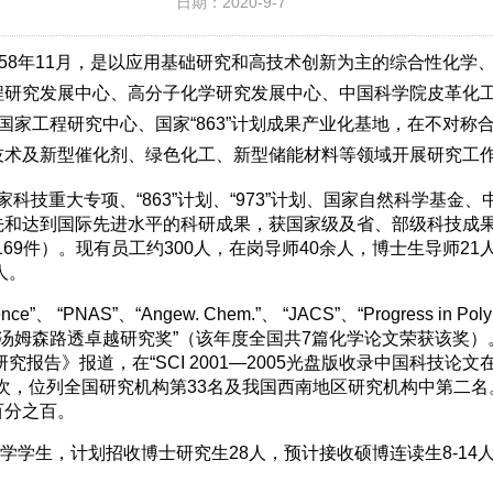
日期：2020-9-7
958年11月，是以应用基础研究和高技术创新为主的综合性化学
程研究发展中心、高分子化学研究发展中心、中国科学院皮革化
国家工程研究中心、国家“863”计划成果产业化基地，在不对
技术及新型催化剂、绿色化工、新型储能材料等领域开展研究工
科技重大专项、“863”计划、“973”计划、国家自然科学基金
和达到国际先进水平的科研成果，获国家级及省、部级科技成果奖
利169件）。现有员工约300人，在岗导师40余人，博士生导师
人。
“PNAS”、“Angew. Chem.”、 “JACS”、“Progress in 
“汤姆森路透卓越研究奖”（该年度全国共7篇化学论文荣获该奖）。
报告》报道，在“SCI 2001—2005光盘版收录中国科技论文
5次，位列全国研究机构第33名及我国西南地区研究机构中第二
百分之百。
入学学生，计划招收博士研究生28人，预计接收硕博连读生8-1
。