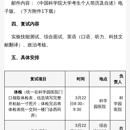
邮件内容：《中国科学院大学考生个人简历及自述》电
子版。（下方附件1下载）
四、复试内容
实验技能测试、综合面试、英语（口语、听力、科技文
献翻译）、政治考核。
五、具体安排
负
复试项目
时间
地点
责人
体检
（统一在科学园医院门
口领取体检表，信息填写完整
3月22
科
科学
并粘贴一寸照片；体检完后将
日8:30–
学园
园医院
体检表统一交到一楼门诊西药
9:30
医院
房）
3月22
综合
教