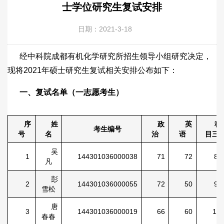
士学位研究生复试安排
日期：2021-3-18
经中科院成都有机化学研究所招生领导小组研究决定，
现将2021年硕士研究生复试相关安排公布如下：
一、复试名单（一志愿考生）
序
姓
政
英
科
考生编号
号
名
治
语
目三
吴
1
144301036000038
71
72
86
凡
彭
2
144301036000055
72
50
99
雪松
唐
3
144301036000019
66
60
112
春春