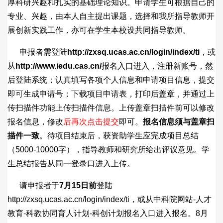
厚科研兴趣和扎实的基础理论知识。申请学生可根据自己的
专业、兴趣，由本人自主提出课题，选择和我所指导教师开
展创新实践工作，亦可在学生本校设共同指导教师。
申报者需登陆
http://zxsq.ucas.ac.cn/login/index/ti
，或
从
http://www.iedu.cas.cn/
报名入口进入，注册新账号，然
后登陆系统；认真填写各项个人信息和申请项目信息，提交
即可生成申请号；下载项目申请表，打印后盖章，并通过上
传扫描件功能上传扫描件信息。上传盖章扫描件前可以修改
报名信息，修改
后再次点击提交
即可。
报名信息须与盖章扫
描件一致
。待项目结束后，获资助学生应完成项目总结
（5000-10000字），指导教师和研究所给出评议意见。学
生总结报告从同一登录口进入上传。
请申报者于
7
月
15
日前
登陆
http://zxsq.ucas.ac.cn/login/index/ti，或从中科院网站-人才
教育-科教协同育人计划-科创计划报名入口进入报名。8月